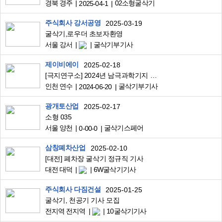
경북 경주
02소형굴삭기
2025-04-1
주식회사 강서공영
2025-03-19
굴삭기,로우더 초보자환영
서울 강서
굴삭기부기사
제이비에이
2025-02-18
[극지연구소] 2024년 남극과학기지 월동연구대 채용(시설관리직)
인천 연수
굴삭기부기사
2024-06-20
광개토산업
2025-02-17
소형 035
서울 양천
굴삭기스페어
0-00-0
삼창폐차산업
2025-02-10
[대전] 폐차장 굴삭기 정규직 기사
대전 대덕
6W굴삭기기사
주식회사 다짐건설
2025-01-25
굴삭기, 천공기 기사 모집
전지역 전지역
10굴삭기기사