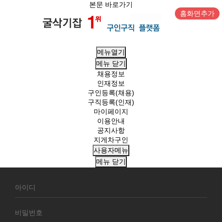
본문 바로가기
홈화면추가
메뉴열기
메뉴
닫기
채용정보
인재정보
구인등록(채용)
구직등록(인재)
마이페이지
이용안내
공지사항
지게차구인
사용자메뉴
메뉴
닫기
회
원
로
그
인